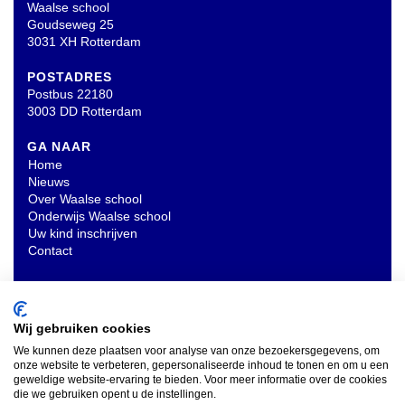
Waalse school
Goudseweg 25
3031 XH Rotterdam
POSTADRES
Postbus 22180
3003 DD Rotterdam
GA NAAR
Home
Nieuws
Over Waalse school
Onderwijs Waalse school
Uw kind inschrijven
Contact
OVERIG
Privacyverklaring
Wij gebruiken cookies
We kunnen deze plaatsen voor analyse van onze bezoekersgegevens, om
onze website te verbeteren, gepersonaliseerde inhoud te tonen en om u een
INSCHRIJVEN NIEUWSBRIEF
geweldige website-ervaring te bieden. Voor meer informatie over de cookies
die we gebruiken opent u de instellingen.