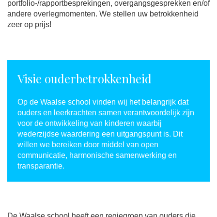
portfolio-/rapportbesprekingen, overgangsgesprekken en/of
andere overlegmomenten. We stellen uw betrokkenheid
zeer op prijs!
Visie ouderbetrokkenheid
Op de Waalse school vinden wij het belangrijk dat
ouders en leerkrachten samen verantwoordelijk zijn
voor de ontwikkeling van kinderen waarbij
wederzijdse waardering een uitgangspunt is. Dit
willen we bereiken door middel van open
communicatie, harmonische samenwerking en
transparantie.
De Waalse school heeft een regiegroep van ouders die