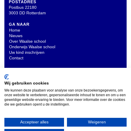
POSTADRES
Postbus 22180
3003 DD Rotterdam
GA NAAR
Home
Nieuws
Over Waalse school
Onderwijs Waalse school
Uw kind inschrijven
Contact
OVERIG
Privacyverklaring
Wij gebruiken cookies
We kunnen deze plaatsen voor analyse van onze bezoekersgegevens, om
onze website te verbeteren, gepersonaliseerde inhoud te tonen en om u een
INSCHRIJVEN NIEUWSBRIEF
geweldige website-ervaring te bieden. Voor meer informatie over de cookies
die we gebruiken opent u de instellingen.
Accepteer alles
Weigeren