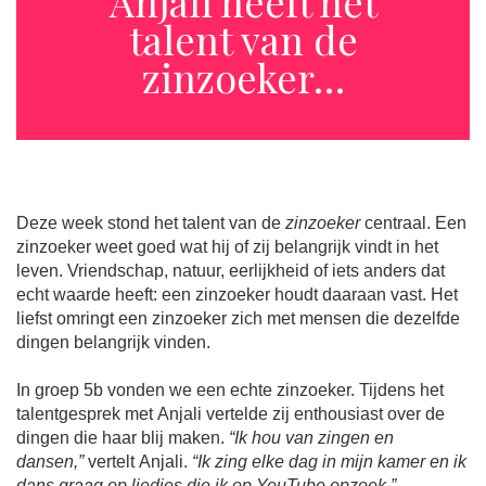
Anjali heeft het
talent van de
zinzoeker…
Deze week stond het talent van de
zinzoeker
centraal. Een
zinzoeker weet goed wat hij of zij belangrijk vindt in het
leven. Vriendschap, natuur, eerlijkheid of iets anders dat
echt waarde heeft: een zinzoeker houdt daaraan vast. Het
liefst omringt een zinzoeker zich met mensen die dezelfde
dingen belangrijk vinden.
In groep 5b vonden we een echte zinzoeker. Tijdens het
talentgesprek met Anjali vertelde zij enthousiast over de
dingen die haar blij maken.
“Ik hou van zingen en
dansen,”
vertelt Anjali.
“Ik zing elke dag in mijn kamer en ik
dans graag op liedjes die ik op YouTube opzoek.”