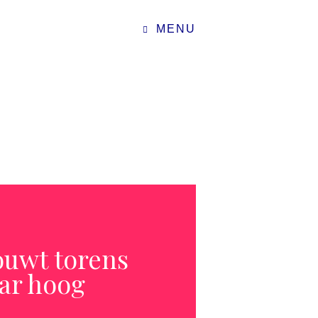
MENU
ouwt torens
aar hoog