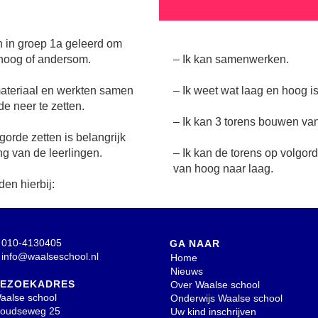
 in groep 1a geleerd om
 hoog of andersom.
– Ik kan samenwerken.
materiaal en werkten samen
– Ik weet wat laag en hoog is
e neer te zetten.
– Ik kan 3 torens bouwen van
orde zetten is belangrijk
g van de leerlingen.
– Ik kan de torens op volgor
van hoog naar laag.
en hierbij:
010-4130405
GA NAAR
info@waalseschool.nl
Home
Nieuws
EZOEKADRES
Over Waalse school
aalse school
Onderwijs Waalse school
oudseweg 25
Uw kind inschrijven