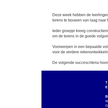
Deze week hebben de leerlingen
torens te bouwen van laag naar
Ieder groepje kreeg constructie
om de torens in de goede volgord
Voorwerpen in een bepaalde volg
voor de verdere rekenontwikkelin
De volgende succescriteria hoord
T
E
B
W
G