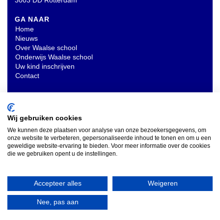
3003 DD Rotterdam
GA NAAR
Home
Nieuws
Over Waalse school
Onderwijs Waalse school
Uw kind inschrijven
Contact
OVERIG
Privacyverklaring
Wij gebruiken cookies
We kunnen deze plaatsen voor analyse van onze bezoekersgegevens, om
onze website te verbeteren, gepersonaliseerde inhoud te tonen en om u een
INSCHRIJVEN NIEUWSBRIEF
geweldige website-ervaring te bieden. Voor meer informatie over de cookies
die we gebruiken opent u de instellingen.
Accepteer alles
Weigeren
Nee, pas aan