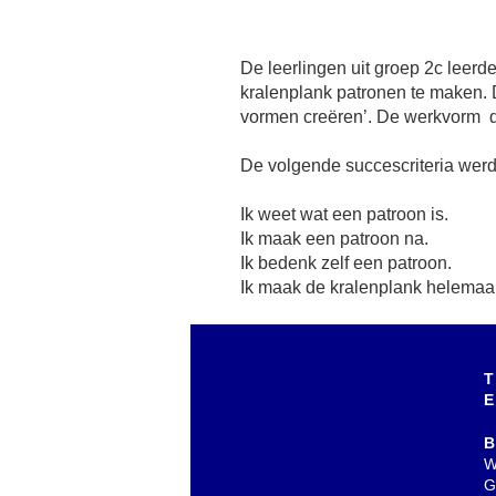
De leerlingen uit groep 2c leer
het ruimtelijk inzicht en de fijne
kralenplank patronen te maken. Do
leerlingen hierdoor nauwkeurig
vormen creëren’. De werkvorm di
De volgende succescriteria wer
Ik weet wat een patroon is.
Ik maak een patroon na.
Ik bedenk zelf een patroon.
Ik maak de kralenplank helemaal
T
E
B
W
G