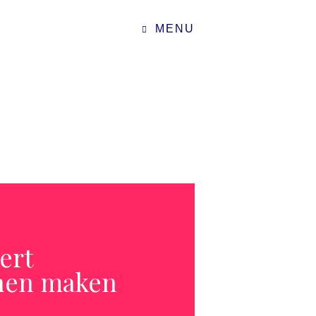
MENU
ert
onen maken