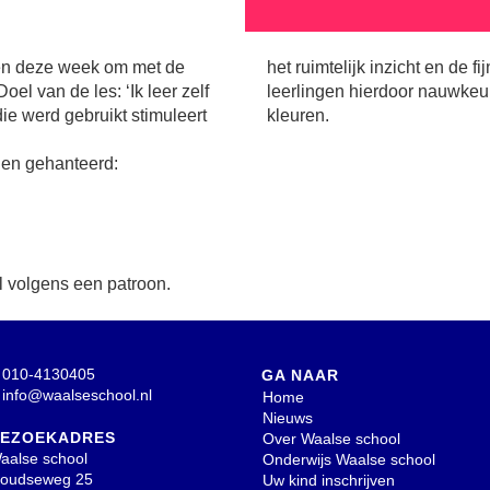
den deze week om met de
 motoriek. Bovendien leren
el van de les: ‘Ik leer zelf
 tellen en oefenen zij de
e werd gebruikt stimuleert
kleuren.
den gehanteerd:
 volgens een patroon.
010-4130405
GA NAAR
info@waalseschool.nl
Home
Nieuws
EZOEKADRES
Over Waalse school
aalse school
Onderwijs Waalse school
oudseweg 25
Uw kind inschrijven