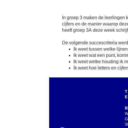
In groep 3 maken de leerlingen ke
leerden de leerlingen van groep 3
cijfers en de manier waarop de
andere door tijdens het schrijven 
heeft groep 3A deze week schrijf
De volgende succescriteria wer
Ik weet tussen welke lijne
Ik weet wat een punt, komm
Ik weet welke houding ik m
Ik weet hoe letters en cijf
T
E
B
W
G
3