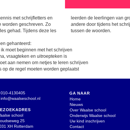
nnis met schrijfletters en
 netjes te schrijven, onder
ze worden geschreven. Zo
van een zin ruimte te laten
les gehad. Tijdens deze les
tussen de woorden.
den gehanteerd:
n ik moet beginnen met het schrijven
a, vraagteken en uitroepteken is
oet aan nemen om netjes te leren schrijven
ers op de regel moeten worden geplaatst
010-4130405
GA NAAR
info@waalseschool.nl
Home
Nieuws
EZOEKADRES
Over Waalse school
aalse school
Onderwijs Waalse school
oudseweg 25
Uw kind inschrijven
031 XH Rotterdam
Contact