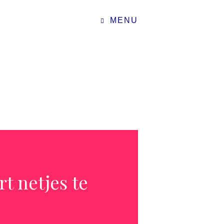
MENU
rt netjes te