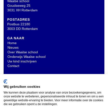
Waalse school
Goudseweg 25
3031 XH Rotterdam
POSTADRES
Postbus 22180
3003 DD Rotterdam
GA NAAR
Home
Nieuws
Over Waalse school
Onderwijs Waalse school
Uw kind inschrijven
Contact
OVERIG
Privacyverklaring
Wij gebruiken cookies
We kunnen deze plaatsen voor analyse van onze bezoekersgegevens, om
onze website te verbeteren, gepersonaliseerde inhoud te tonen en om u een
INSCHRIJVEN NIEUWSBRIEF
geweldige website-ervaring te bieden. Voor meer informatie over de cookies
die we gebruiken opent u de instellingen.