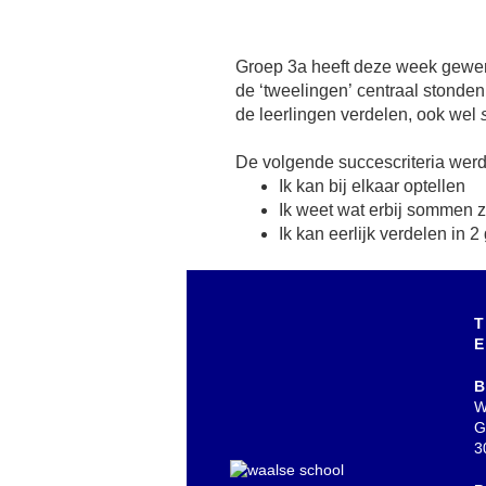
Groep 3a heeft deze week gewer
de ‘tweelingen’ centraal stonden
de leerlingen verdelen, ook wel
De volgende succescriteria wer
Ik kan bij elkaar optellen
Ik weet wat erbij sommen z
Ik kan eerlijk verdelen in 
T
E
B
W
G
3