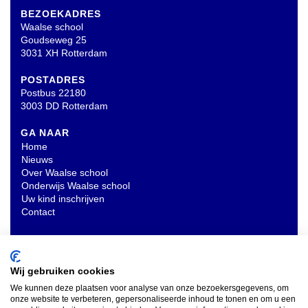
BEZOEKADRES
Waalse school
Goudseweg 25
3031 XH Rotterdam
POSTADRES
Postbus 22180
3003 DD Rotterdam
GA NAAR
Home
Nieuws
Over Waalse school
Onderwijs Waalse school
Uw kind inschrijven
Contact
OVERIG
Privacyverklaring
Wij gebruiken cookies
We kunnen deze plaatsen voor analyse van onze bezoekersgegevens, om
onze website te verbeteren, gepersonaliseerde inhoud te tonen en om u een
INSCHRIJVEN NIEUWSBRIEF