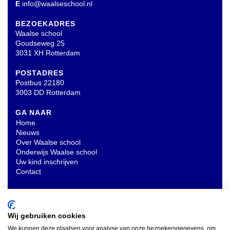
E
info@waalseschool.nl
BEZOEKADRES
Waalse school
Goudseweg 25
3031 XH Rotterdam
POSTADRES
Postbus 22180
3003 DD Rotterdam
GA NAAR
Home
Nieuws
Over Waalse school
Onderwijs Waalse school
Uw kind inschrijven
Contact
OVERIG
Privacyverklaring
Wij gebruiken cookies
We kunnen deze plaatsen voor analyse van onze bezoekersgegevens, om