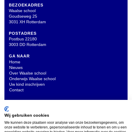
BEZOEKADRES
Waalse school
Goudseweg 25
3031 XH Rotterdam
POSTADRES
Postbus 22180
3003 DD Rotterdam
GA NAAR
Home
Nieuws
Over Waalse school
Onderwijs Waalse school
Uw kind inschrijven
Contact
OVERIG
Privacyverklaring
Wij gebruiken cookies
We kunnen deze plaatsen voor analyse van onze bezoekersgegevens, om
onze website te verbeteren, gepersonaliseerde inhoud te tonen en om u een
INSCHRIJVEN NIEUWSBRIEF