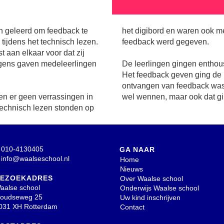
n geleerd om feedback te
het digibord en waren ook 
tijdens het technisch lezen.
feedback werd gegeven.
t aan elkaar voor dat zij
lgens gaven medeleerlingen
De leerlingen gingen enthous
Het feedback geven ging de l
ontvangen van feedback was
n er geen verrassingen in
wel wennen, maar ook dat gi
 technisch lezen stonden op
010-4130405
GA NAAR
info@waalseschool.nl
Home
Nieuws
EZOEKADRES
Over Waalse school
aalse school
Onderwijs Waalse school
oudseweg 25
Uw kind inschrijven
031 XH Rotterdam
Contact