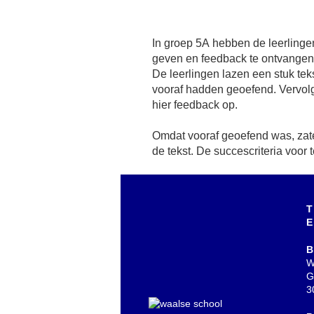
In groep 5A hebben de leerlinge
geven en feedback te ontvangen 
De leerlingen lazen een stuk teks
vooraf hadden geoefend. Vervo
hier feedback op.
Omdat vooraf geoefend was, zate
de tekst. De succescriteria voor
T
E
B
W
G
3