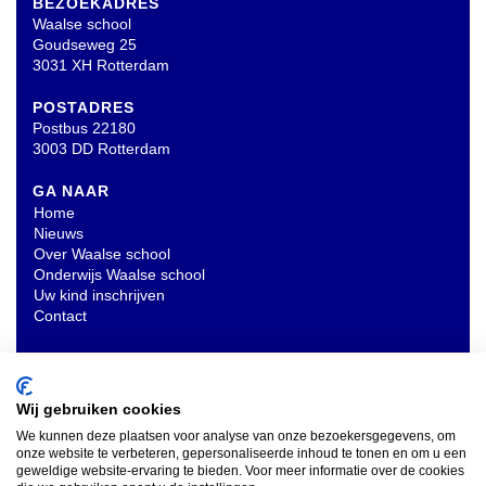
BEZOEKADRES
Waalse school
Goudseweg 25
3031 XH Rotterdam
POSTADRES
Postbus 22180
3003 DD Rotterdam
GA NAAR
Home
Nieuws
Over Waalse school
Onderwijs Waalse school
Uw kind inschrijven
Contact
OVERIG
Privacyverklaring
Wij gebruiken cookies
We kunnen deze plaatsen voor analyse van onze bezoekersgegevens, om
onze website te verbeteren, gepersonaliseerde inhoud te tonen en om u een
INSCHRIJVEN NIEUWSBRIEF
geweldige website-ervaring te bieden. Voor meer informatie over de cookies