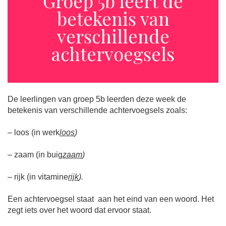
Groep 5b leert de
betekenis van
verschillende
achtervoegsels
De leerlingen van groep 5b leerden deze week de
betekenis van verschillende achtervoegsels zoals:
– loos (in werk
loos
)
– zaam (in buig
zaam
)
– rijk (in vitamine
rijk
).
Een achtervoegsel staat aan het eind van een woord. Het
zegt iets over het woord dat ervoor staat.