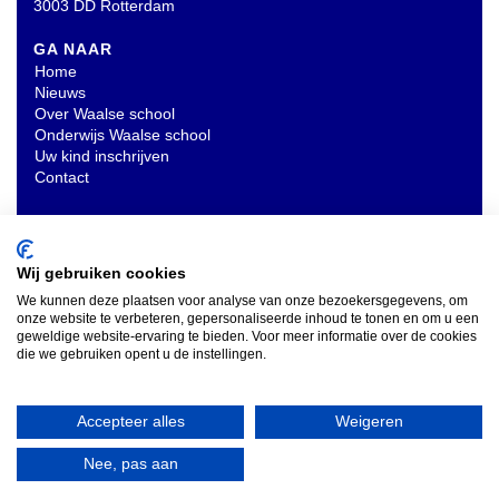
3003 DD Rotterdam
GA NAAR
Home
Nieuws
Over Waalse school
Onderwijs Waalse school
Uw kind inschrijven
Contact
OVERIG
Privacyverklaring
Wij gebruiken cookies
We kunnen deze plaatsen voor analyse van onze bezoekersgegevens, om
onze website te verbeteren, gepersonaliseerde inhoud te tonen en om u een
INSCHRIJVEN NIEUWSBRIEF
geweldige website-ervaring te bieden. Voor meer informatie over de cookies
die we gebruiken opent u de instellingen.
Accepteer alles
Weigeren
Nee, pas aan