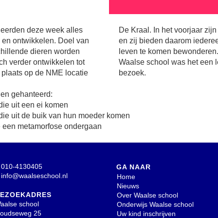
leerden deze week alles
 veel jonge dieren geboren
 en ontwikkelen. Doel van
 kans om al het pasgeboren
chillende dieren worden
r de leerlingen van de
ch verder ontwikkelen tot
k maar vooral leerzaam
 plaats op de NME locatie
bezoek.
den gehanteerd:
die uit een ei komen
die uit de buik van hun moeder komen
ie een metamorfose ondergaan
010-4130405
GA NAAR
info@waalseschool.nl
Home
Nieuws
EZOEKADRES
Over Waalse school
aalse school
Onderwijs Waalse school
oudseweg 25
Uw kind inschrijven