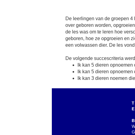
De leerlingen van de groepen 4 
De Kraal. In het voorjaar zijn daar
over geboren worden, opgroeien
en zij bieden daarom iedereen de
de les was om te leren hoe vers
leven te komen bewonderen. Voo
geboren, hoe ze opgroeien en zi
Waalse school was het een leu
een volwassen dier. De les vond
De volgende succescriteria wer
Ik kan 5 dieren opnoemen 
Ik kan 5 dieren opnoemen 
Ik kan 3 dieren noemen d
T
E
B
W
G