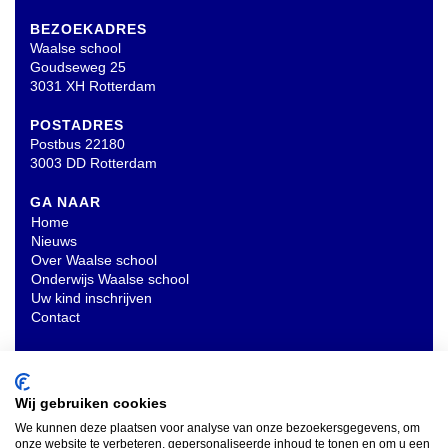
BEZOEKADRES
Waalse school
Goudseweg 25
3031 XH Rotterdam
POSTADRES
Postbus 22180
3003 DD Rotterdam
GA NAAR
Home
Nieuws
Over Waalse school
Onderwijs Waalse school
Uw kind inschrijven
Contact
OVERIG
Privacyverklaring
Wij gebruiken cookies
We kunnen deze plaatsen voor analyse van onze bezoekersgegevens, om
onze website te verbeteren, gepersonaliseerde inhoud te tonen en om u een