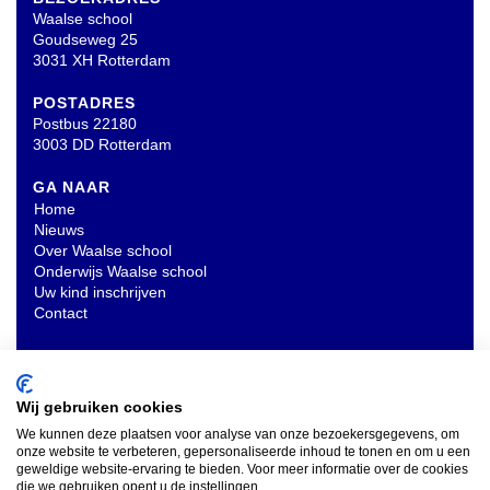
Waalse school
Goudseweg 25
3031 XH Rotterdam
POSTADRES
Postbus 22180
3003 DD Rotterdam
GA NAAR
Home
Nieuws
Over Waalse school
Onderwijs Waalse school
Uw kind inschrijven
Contact
OVERIG
Privacyverklaring
Wij gebruiken cookies
We kunnen deze plaatsen voor analyse van onze bezoekersgegevens, om
onze website te verbeteren, gepersonaliseerde inhoud te tonen en om u een
INSCHRIJVEN NIEUWSBRIEF
geweldige website-ervaring te bieden. Voor meer informatie over de cookies
die we gebruiken opent u de instellingen.