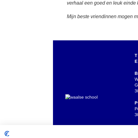
verhaal een goed en leuk einde kr
Mijn beste vriendinnen mogen mi
T
E
B
W
G
3
P
P
3