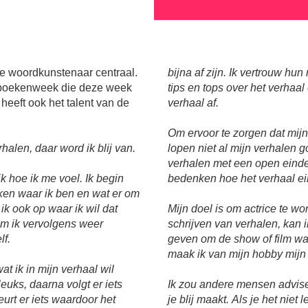
de woordkunstenaar centraal.
bijna af zijn. Ik vertrouw hun
erboekenweek die deze week
tips en tops over het verhaal
 heeft ook het talent van de
verhaal af.
Om ervoor te zorgen dat mij
erhalen, daar word ik blij van.
lopen niet al mijn verhalen 
verhalen met een open eind
k hoe ik me voel. Ik begin
bedenken hoe het verhaal ei
ken waar ik ben en wat er om
 ik ook op waar ik wil dat
Mijn doel is om actrice te w
em ik vervolgens weer
schrijven van verhalen, kan ik
lf.
geven om de show of film waa
maak ik van mijn hobby mijn
at ik in mijn verhaal wil
leuks, daarna volgt er iets
Ik zou andere mensen advise
urt er iets waardoor het
je blij maakt. Als je het niet 