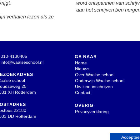
ijgt.
word ontspannen van schrijv
aan het schrijven ben nerge
jn verhalen lezen als ze
010-4130405
GA NAAR
info@waalseschool.nl
Home
Nieuws
EZOEKADRES
Over Waalse school
aalse school
Onderwijs Waalse school
oudseweg 25
Uw kind inschrijven
031 XH Rotterdam
Contact
OSTADRES
OVERIG
ostbus 22180
Privacyverklaring
003 DD Rotterdam
INSCHRIJVEN NIEUWSBRIE
Accepteer