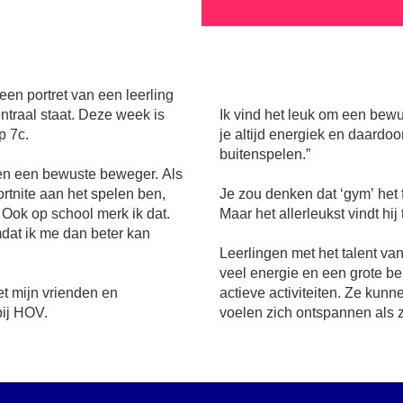
 een portret van een leerling
entraal staat. Deze week is
Ik vind het leuk om een bewu
p 7c.
je altijd energiek en daardoo
buitenspelen.”
even een bewuste beweger. Als
rtnite aan het spelen ben,
Je zou denken dat ‘gym’ het 
Ook op school merk ik dat.
Maar het allerleukst vindt hij
dat ik me dan beter kan
Leerlingen met het talent v
veel energie en een grote b
et mijn vrienden en
actieve activiteiten. Ze kunn
bij HOV.
voelen zich ontspannen als