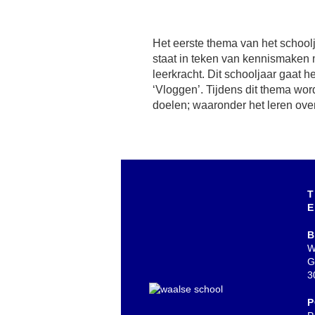
Het eerste thema van het school
en gevoelens. De leerlingen mak
staat in teken van kennismaken
eigen studio in de klas! Ze werk
leerkracht. Dit schooljaar gaat h
het vergroten van hun woordenschat
‘Vloggen’. Tijdens dit thema wor
doelen; waaronder het leren over
T
E
B
W
G
3
P