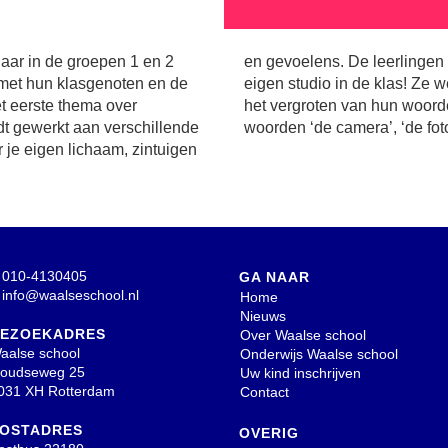
jaar in de groepen 1 en 2
en zelfs een vlog in een
 met hun klasgenoten en de
en hierbij onder andere aan
et eerste thema over
 (denk hierbij aan de
dt gewerkt aan verschillende
woorden ‘de camera’, ‘de foto’
 je eigen lichaam, zintuigen
010-4130405
GA NAAR
info@waalseschool.nl
Home
Nieuws
EZOEKADRES
Over Waalse school
aalse school
Onderwijs Waalse school
oudseweg 25
Uw kind inschrijven
031 XH Rotterdam
Contact
OSTADRES
OVERIG