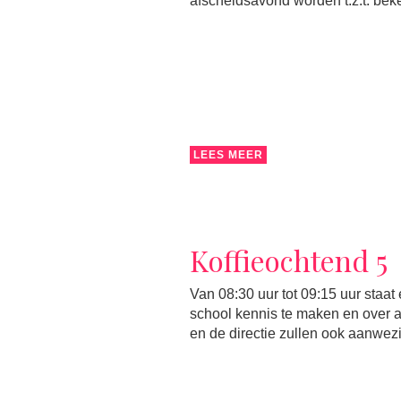
afscheidsavond worden t.z.t. bek
LEES MEER
Koffieochtend 5
Van 08:30 uur tot 09:15 uur staa
school kennis te maken en over 
en de directie zullen ook aanwezig