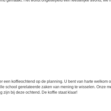
end gemaakt. Het wordt ongetwijfeld een feestelijke avond; we m
t er een koffieochtend op de planning. U bent van harte welkom
alle school gerelateerde zaken van mening te wisselen. Onze 
 zijn bij deze ochtend. De koffie staat klaar!