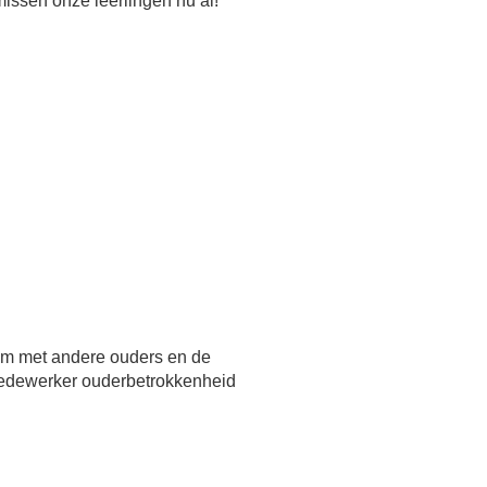
issen onze leerlingen nu al!
 om met andere ouders en de
medewerker ouderbetrokkenheid