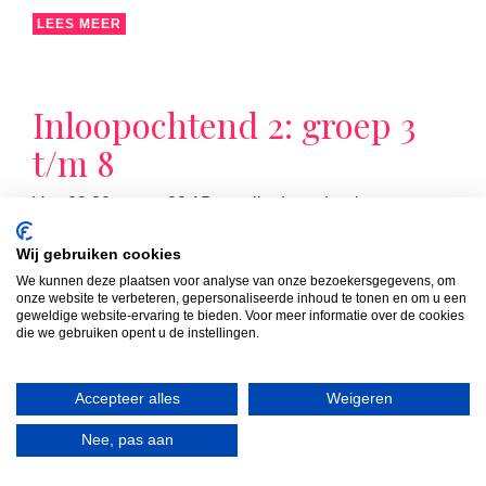
LEES MEER
Inloopochtend 2: groep 3
t/m 8
Van 08:30 uur tot 09:15 uur zijn de ouders/verzorgers
van de groepen 3 t/m 8 van harte welkom in de groep
van hun kind(eren). Die ochtend volgt u samen met uw
Wij gebruiken cookies
kind de les die op dat moment op het rooster staat.
We kunnen deze plaatsen voor analyse van onze bezoekersgegevens, om
onze website te verbeteren, gepersonaliseerde inhoud te tonen en om u een
geweldige website-ervaring te bieden. Voor meer informatie over de cookies
die we gebruiken opent u de instellingen.
Accepteer alles
Weigeren
LEES MEER
Nee, pas aan