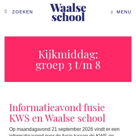
ZOEKEN
MENU
Kijkmiddag:
groep 3 t/m 8
Informatieavond fusie
KWS en Waalse school
Op maandagavond 21 september 2026 vindt er een
informatieavond over de fusie tussen de KWS en