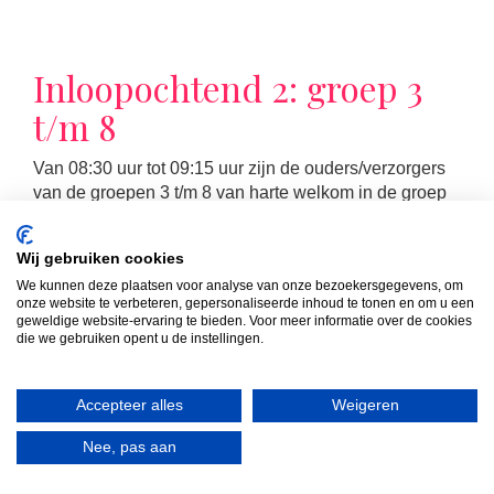
Inloopochtend 2: groep 3
t/m 8
Van 08:30 uur tot 09:15 uur zijn de ouders/verzorgers
van de groepen 3 t/m 8 van harte welkom in de groep
van hun kind(eren). Die ochtend volgt u samen met uw
kind de les die op dat moment op het rooster staat.
Wij gebruiken cookies
We kunnen deze plaatsen voor analyse van onze bezoekersgegevens, om
onze website te verbeteren, gepersonaliseerde inhoud te tonen en om u een
geweldige website-ervaring te bieden. Voor meer informatie over de cookies
die we gebruiken opent u de instellingen.
LEES MEER
Accepteer alles
Weigeren
Nee, pas aan
MR-vergadering