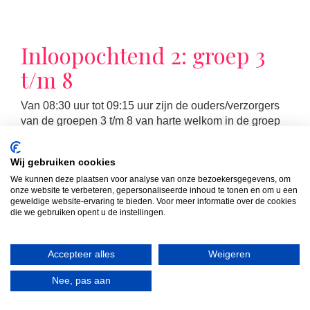
Inloopochtend 2: groep 3
t/m 8
Van 08:30 uur tot 09:15 uur zijn de ouders/verzorgers
van de groepen 3 t/m 8 van harte welkom in de groep
van hun kind(eren). Die ochtend volgt u samen met uw
kind de les die op dat moment op het rooster staat.
Wij gebruiken cookies
We kunnen deze plaatsen voor analyse van onze bezoekersgegevens, om
onze website te verbeteren, gepersonaliseerde inhoud te tonen en om u een
geweldige website-ervaring te bieden. Voor meer informatie over de cookies
die we gebruiken opent u de instellingen.
LEES MEER
Accepteer alles
Weigeren
Nee, pas aan
MR-vergadering