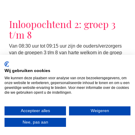
Inloopochtend 2: groep 3
t/m 8
Van 08:30 uur tot 09:15 uur zijn de ouders/verzorgers
van de groepen 3 t/m 8 van harte welkom in de groep
van hun kind(eren). Die ochtend volgt u samen met uw
kind de les die op dat moment op het rooster staat.
Wij gebruiken cookies
We kunnen deze plaatsen voor analyse van onze bezoekersgegevens, om
onze website te verbeteren, gepersonaliseerde inhoud te tonen en om u een
geweldige website-ervaring te bieden. Voor meer informatie over de cookies
die we gebruiken opent u de instellingen.
LEES MEER
Accepteer alles
Weigeren
Nee, pas aan
MR-vergadering