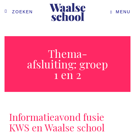
ZOEKEN
MENU
Thema-
afsluiting: groep
1 en 2
Informatieavond fusie
KWS en Waalse school