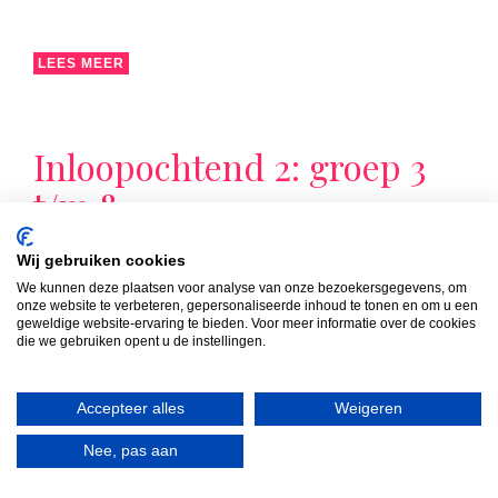
LEES MEER
Inloopochtend 2: groep 3
t/m 8
Van 08:30 uur tot 09:15 uur zijn de ouders/verzorgers
Wij gebruiken cookies
van de groepen 3 t/m 8 van harte welkom in de groep
We kunnen deze plaatsen voor analyse van onze bezoekersgegevens, om
van hun kind(eren). Die ochtend volgt u samen met uw
onze website te verbeteren, gepersonaliseerde inhoud te tonen en om u een
kind de les die op dat moment op het rooster staat.
geweldige website-ervaring te bieden. Voor meer informatie over de cookies
die we gebruiken opent u de instellingen.
Accepteer alles
Weigeren
Nee, pas aan
LEES MEER