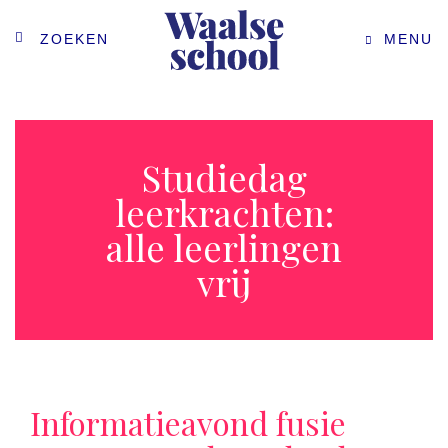
ZOEKEN
MENU
Studiedag
leerkrachten:
alle leerlingen
vrij
Informatieavond fusie