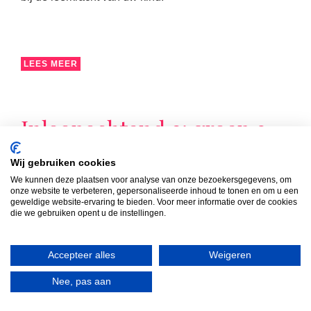
LEES MEER
Inloopochtend 2: groep 3
t/m 8
Wij gebruiken cookies
Van 08:30 uur tot 09:15 uur zijn de ouders/verzorgers
We kunnen deze plaatsen voor analyse van onze bezoekersgegevens, om
onze website te verbeteren, gepersonaliseerde inhoud te tonen en om u een
van de groepen 3 t/m 8 van harte welkom in de groep
geweldige website-ervaring te bieden. Voor meer informatie over de cookies
van hun kind(eren). Die ochtend volgt u samen met uw
die we gebruiken opent u de instellingen.
kind de les die op dat moment op het rooster staat.
Accepteer alles
Weigeren
Nee, pas aan
LEES MEER