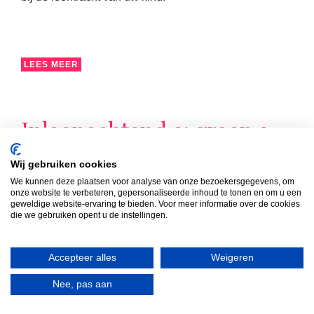
LEES MEER
Inloopochtend 2: groep 3
t/m 8
Wij gebruiken cookies
Van 08:30 uur tot 09:15 uur zijn de ouders/verzorgers
We kunnen deze plaatsen voor analyse van onze bezoekersgegevens, om
onze website te verbeteren, gepersonaliseerde inhoud te tonen en om u een
van de groepen 3 t/m 8 van harte welkom in de groep
geweldige website-ervaring te bieden. Voor meer informatie over de cookies
van hun kind(eren). Die ochtend volgt u samen met uw
die we gebruiken opent u de instellingen.
kind de les die op dat moment op het rooster staat.
Accepteer alles
Weigeren
Nee, pas aan
LEES MEER