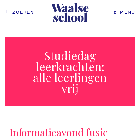
ZOEKEN
MENU
Studiedag
leerkrachten:
alle leerlingen
vrij
Informatieavond fusie