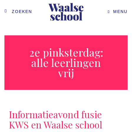
ZOEKEN
MENU
2e pinksterdag:
alle leerlingen
vrij
Informatieavond fusie
KWS en Waalse school