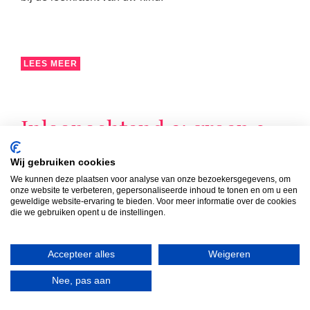
LEES MEER
Inloopochtend 2: groep 3
t/m 8
Wij gebruiken cookies
Van 08:30 uur tot 09:15 uur zijn de ouders/verzorgers
We kunnen deze plaatsen voor analyse van onze bezoekersgegevens, om
onze website te verbeteren, gepersonaliseerde inhoud te tonen en om u een
van de groepen 3 t/m 8 van harte welkom in de groep
geweldige website-ervaring te bieden. Voor meer informatie over de cookies
van hun kind(eren). Die ochtend volgt u samen met uw
die we gebruiken opent u de instellingen.
kind de les die op dat moment op het rooster staat.
Accepteer alles
Weigeren
Nee, pas aan
LEES MEER