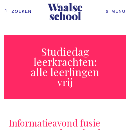
ZOEKEN
MENU
Studiedag
leerkrachten:
alle leerlingen
vrij
Informatieavond fusie