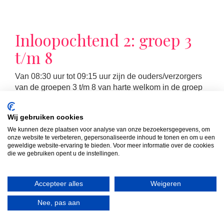
Inloopochtend 2: groep 3
t/m 8
Van 08:30 uur tot 09:15 uur zijn de ouders/verzorgers
van de groepen 3 t/m 8 van harte welkom in de groep
van hun kind(eren). Die ochtend volgt u samen met uw
kind de les die op dat moment op het rooster staat.
Wij gebruiken cookies
We kunnen deze plaatsen voor analyse van onze bezoekersgegevens, om
onze website te verbeteren, gepersonaliseerde inhoud te tonen en om u een
geweldige website-ervaring te bieden. Voor meer informatie over de cookies
die we gebruiken opent u de instellingen.
LEES MEER
Accepteer alles
Weigeren
Nee, pas aan
MR-vergadering