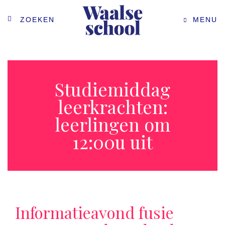
ZOEKEN
MENU
Studiemiddag
leerkrachten:
leerlingen om
12:00u uit
Informatieavond fusie