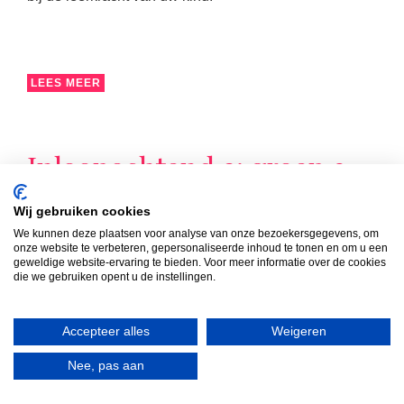
LEES MEER
Inloopochtend 2: groep 3
t/m 8
Wij gebruiken cookies
Van 08:30 uur tot 09:15 uur zijn de ouders/verzorgers
We kunnen deze plaatsen voor analyse van onze bezoekersgegevens, om
onze website te verbeteren, gepersonaliseerde inhoud te tonen en om u een
van de groepen 3 t/m 8 van harte welkom in de groep
geweldige website-ervaring te bieden. Voor meer informatie over de cookies
van hun kind(eren). Die ochtend volgt u samen met uw
die we gebruiken opent u de instellingen.
kind de les die op dat moment op het rooster staat.
Accepteer alles
Weigeren
Nee, pas aan
LEES MEER