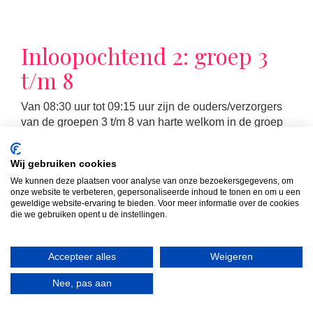
Inloopochtend 2: groep 3
t/m 8
Van 08:30 uur tot 09:15 uur zijn de ouders/verzorgers
van de groepen 3 t/m 8 van harte welkom in de groep
van hun kind(eren). Die ochtend volgt u samen met uw
kind de les die op dat moment op het rooster staat.
Wij gebruiken cookies
We kunnen deze plaatsen voor analyse van onze bezoekersgegevens, om
onze website te verbeteren, gepersonaliseerde inhoud te tonen en om u een
geweldige website-ervaring te bieden. Voor meer informatie over de cookies
die we gebruiken opent u de instellingen.
LEES MEER
Accepteer alles
Weigeren
Nee, pas aan
MR-vergadering