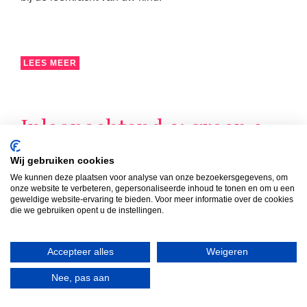
LEES MEER
Inloopochtend 2: groep 3
t/m 8
Wij gebruiken cookies
Van 08:30 uur tot 09:15 uur zijn de ouders/verzorgers
We kunnen deze plaatsen voor analyse van onze bezoekersgegevens, om
onze website te verbeteren, gepersonaliseerde inhoud te tonen en om u een
van de groepen 3 t/m 8 van harte welkom in de groep
geweldige website-ervaring te bieden. Voor meer informatie over de cookies
van hun kind(eren). Die ochtend volgt u samen met uw
die we gebruiken opent u de instellingen.
kind de les die op dat moment op het rooster staat.
Accepteer alles
Weigeren
Nee, pas aan
LEES MEER