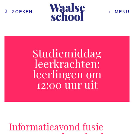
ZOEKEN
MENU
Studiemiddag
leerkrachten:
leerlingen om
12:00 uur uit
Informatieavond fusie