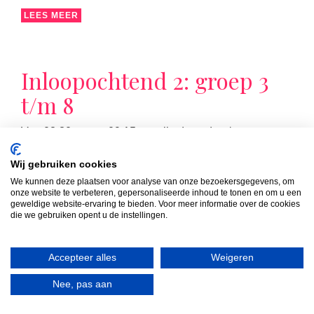
LEES MEER
Inloopochtend 2: groep 3
t/m 8
Van 08:30 uur tot 09:15 uur zijn de ouders/verzorgers
van de groepen 3 t/m 8 van harte welkom in de groep
van hun kind(eren). Die ochtend volgt u samen met uw
Wij gebruiken cookies
kind de les die op dat moment op het rooster staat.
We kunnen deze plaatsen voor analyse van onze bezoekersgegevens, om
onze website te verbeteren, gepersonaliseerde inhoud te tonen en om u een
geweldige website-ervaring te bieden. Voor meer informatie over de cookies
die we gebruiken opent u de instellingen.
Accepteer alles
Weigeren
LEES MEER
Nee, pas aan