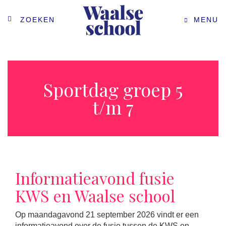
ZOEKEN
MENU
Sportdag groep 5
t/m 7
Informatieavond fusie
KWS en Waalse school
Op maandagavond 21 september 2026 vindt er een
informatieavond over de fusie tussen de KWS en