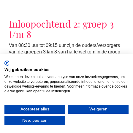
Inloopochtend 2: groep 3
t/m 8
Van 08:30 uur tot 09:15 uur zijn de ouders/verzorgers
van de groepen 3 t/m 8 van harte welkom in de groep
van hun kind(eren). Die ochtend volgt u samen met uw
kind de les die op dat moment op het rooster staat.
Wij gebruiken cookies
We kunnen deze plaatsen voor analyse van onze bezoekersgegevens, om
onze website te verbeteren, gepersonaliseerde inhoud te tonen en om u een
geweldige website-ervaring te bieden. Voor meer informatie over de cookies
die we gebruiken opent u de instellingen.
LEES MEER
Accepteer alles
Weigeren
Nee, pas aan
MR-vergadering