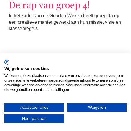
De rap van groep 4!
In het kader van de Gouden Weken heeft groep 4a op
een creatieve manier gewerkt aan hun missie, visie en
klassenregels.
Wij gebruiken cookies
We kunnen deze plaatsen voor analyse van onze bezoekersgegevens, om
LEES MEER
onze website te verbeteren, gepersonaliseerde inhoud te tonen en om u een
geweldige website-ervaring te bieden. Voor meer informatie over de cookies
die we gebruiken opent u de instellingen.
Actief leren rekenen!
Accepteer alles
Weigeren
In groep 3a stond rekenen deze week letterlijk in
Nee, pas aan
beweging!