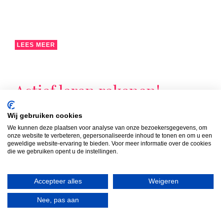
LEES MEER
Actief leren rekenen!
In groep 3a stond rekenen deze week letterlijk in
Wij gebruiken cookies
beweging!
We kunnen deze plaatsen voor analyse van onze bezoekersgegevens, om
onze website te verbeteren, gepersonaliseerde inhoud te tonen en om u een
geweldige website-ervaring te bieden. Voor meer informatie over de cookies
die we gebruiken opent u de instellingen.
Accepteer alles
Weigeren
Nee, pas aan
LEES MEER