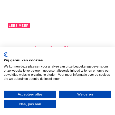
LEES MEER
Formatie schooljaar ’25 –
’26
Wij gebruiken cookies
We kunnen deze plaatsen voor analyse van onze bezoekersgegevens, om
Misschien wel één van de leukste en spannendste
onze website te verbeteren, gepersonaliseerde inhoud te tonen en om u een
momenten van het jaar: te horen krijgen wie je volgend
geweldige website-ervaring te bieden. Voor meer informatie over de cookies
die we gebruiken opent u de instellingen.
schooljaar als leerkracht krijgt.
Accepteer alles
Weigeren
Nee, pas aan