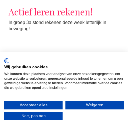
Actief leren rekenen!
In groep 3a stond rekenen deze week letterlijk in
beweging!
Wij gebruiken cookies
We kunnen deze plaatsen voor analyse van onze bezoekersgegevens, om
onze website te verbeteren, gepersonaliseerde inhoud te tonen en om u een
geweldige website-ervaring te bieden. Voor meer informatie over de cookies
LEES MEER
die we gebruiken opent u de instellingen.
Accepteer alles
Weigeren
Formatie schooljaar ’25 –
Nee, pas aan
’26