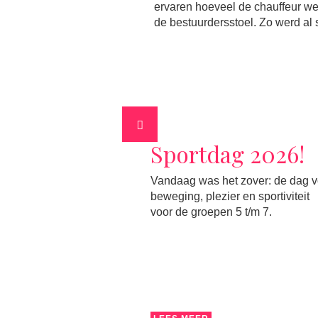
ervaren hoeveel de chauffeur wel,
de bestuurdersstoel. Zo werd al s
terug op
Sportdag 2026!
Previous
Vandaag was het zover: de dag v
beweging, plezier en sportiviteit
lweek van het
voor de groepen 5 t/m 7.
 zit er alweer op!
op een succesvolle
in het bijzonder
leerlingen en
etten. In alle
lessen weer van