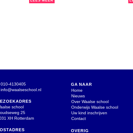
LEES MEER
L
010-4130405
GA NAAR
info@waalseschool.nl
Home
Nieuws
EZOEKADRES
Over Waalse school
aalse school
Onderwijs Waalse school
oudseweg 25
Uw kind inschrijven
031 XH Rotterdam
Contact
OSTADRES
OVERIG