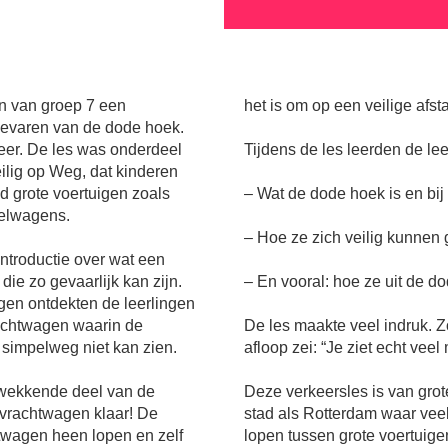
n van groep 7 een
het is om op een veilige afsta
gevaren van de dode hoek.
keer. De les was onderdeel
Tijdens de les leerden de lee
ilig op Weg, dat kinderen
d grote voertuigen zoals
– Wat de dode hoek is en bij
elwagens.
– ⁠Hoe ze zich veilig kunnen 
 introductie over wat een
ie zo gevaarlijk kan zijn.
– ⁠En vooral: hoe ze uit de d
gen ontdekten de leerlingen
rachtwagen waarin de
De les maakte veel indruk. Z
simpelweg niet kan zien.
afloop zei: “Je ziet echt veel
kwekkende deel van de
Deze verkeersles is van grot
 vrachtwagen klaar! De
stad als Rotterdam waar veel 
twagen heen lopen en zelf
lopen tussen grote voertuigen