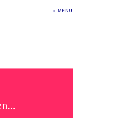
MENU
en…