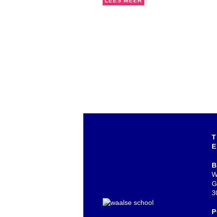
LEES MEER
T
E
B
W
G
3
P