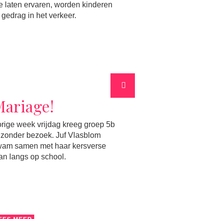
 te laten ervaren, worden kinderen
gedrag in het verkeer.
ariage!
Terugbli
Next
koffieoc
rige week vrijdag kreeg groep 5b
jzonder bezoek. Juf Vlasblom
Afgelopen week v
wam samen met haar kersverse
de Waalse school 
n langs op school.
Wilhelminaschool 
plaats waarin oud
konden stellen o
van beide scholen