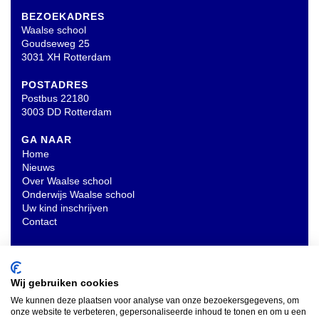
BEZOEKADRES
Waalse school
Goudseweg 25
3031 XH Rotterdam
POSTADRES
Postbus 22180
3003 DD Rotterdam
GA NAAR
Home
Nieuws
Over Waalse school
Onderwijs Waalse school
Uw kind inschrijven
Contact
OVERIG
Privacyverklaring
Wij gebruiken cookies
We kunnen deze plaatsen voor analyse van onze bezoekersgegevens, om
onze website te verbeteren, gepersonaliseerde inhoud te tonen en om u een
INSCHRIJVEN NIEUWSBRIEF