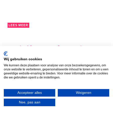
LEES MEER
Actief leren rekenen!
In groep 3a stond rekenen deze week letterlijk in
Wij gebruiken cookies
beweging!
We kunnen deze plaatsen voor analyse van onze bezoekersgegevens, om
onze website te verbeteren, gepersonaliseerde inhoud te tonen en om u een
geweldige website-ervaring te bieden. Voor meer informatie over de cookies
die we gebruiken opent u de instellingen.
Accepteer alles
Weigeren
Nee, pas aan