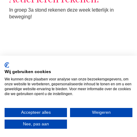
In groep 3a stond rekenen deze week letterlijk in
beweging!
Wij gebruiken cookies
LEES MEER
We kunnen deze plaatsen voor analyse van onze bezoekersgegevens, om
onze website te verbeteren, gepersonaliseerde inhoud te tonen en om u een
geweldige website-ervaring te bieden. Voor meer informatie over de cookies
die we gebruiken opent u de instellingen.
Formatie schooljaar ’25 –
’26
Accepteer alles
Weigeren
Nee, pas aan
Misschien wel één van de leukste en spannendste
momenten van het jaar: te horen krijgen wie je volgend