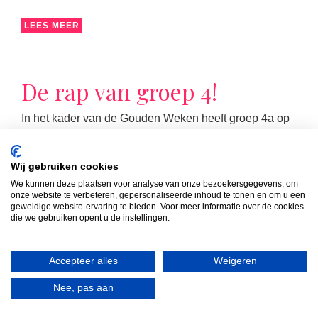
LEES MEER
De rap van groep 4!
In het kader van de Gouden Weken heeft groep 4a op
een creatieve manier gewerkt aan hun missie, visie en
klassenregels.
Wij gebruiken cookies
We kunnen deze plaatsen voor analyse van onze bezoekersgegevens, om
onze website te verbeteren, gepersonaliseerde inhoud te tonen en om u een
geweldige website-ervaring te bieden. Voor meer informatie over de cookies
die we gebruiken opent u de instellingen.
Accepteer alles
Weigeren
LEES MEER
Nee, pas aan