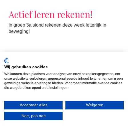
Actief leren rekenen!
In groep 3a stond rekenen deze week letterlijk in
beweging!
Wij gebruiken cookies
We kunnen deze plaatsen voor analyse van onze bezoekersgegevens, om
onze website te verbeteren, gepersonaliseerde inhoud te tonen en om u een
geweldige website-ervaring te bieden. Voor meer informatie over de cookies
die we gebruiken opent u de instellingen.
LEES MEER
Accepteer alles
Weigeren
Formatie schooljaar ’25 –
Nee, pas aan
’26