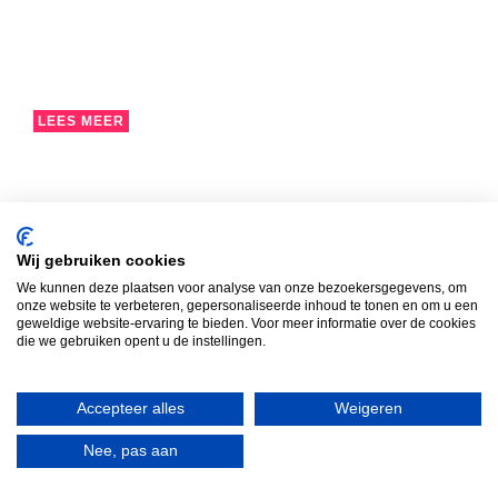
LEES MEER
Actief leren rekenen!
Wij gebruiken cookies
In groep 3a stond rekenen deze week letterlijk in
We kunnen deze plaatsen voor analyse van onze bezoekersgegevens, om
beweging!
onze website te verbeteren, gepersonaliseerde inhoud te tonen en om u een
geweldige website-ervaring te bieden. Voor meer informatie over de cookies
die we gebruiken opent u de instellingen.
Accepteer alles
Weigeren
Nee, pas aan