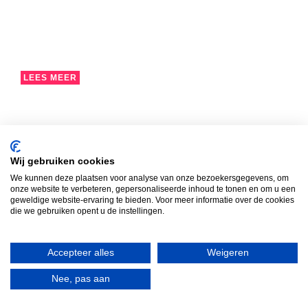
LEES MEER
Actief leren rekenen!
Wij gebruiken cookies
In groep 3a stond rekenen deze week letterlijk in
We kunnen deze plaatsen voor analyse van onze bezoekersgegevens, om
beweging!
onze website te verbeteren, gepersonaliseerde inhoud te tonen en om u een
geweldige website-ervaring te bieden. Voor meer informatie over de cookies
die we gebruiken opent u de instellingen.
Accepteer alles
Weigeren
Nee, pas aan